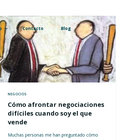
o
Contacto
Blog
 Antonio Azuero
o Yepes
NEGOCIOS
Camilo López
Cómo afrontar negociaciones
difíciles cuando soy el que
vende
Muchas personas me han preguntado cómo