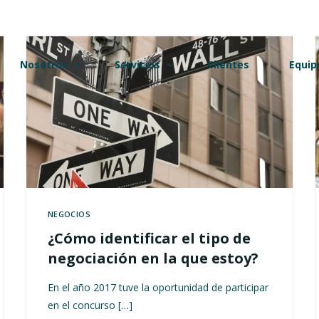
Nosotros
Servicios
Clientes
Equip
¿Quiénes somos?
Talleres
Marco
¿Qué hacemos?
Acompañamiento
Camil
NEGOCIOS
Galería de imágenes
Consultoría
Juan 
¿Cómo identificar el tipo de
negociación en la que estoy?
En el año 2017 tuve la oportunidad de participar
en el concurso […]