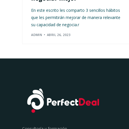
En este escrito les comparto 3 sencillos hábitos
que les permitirán mejorar de manera relevante
su capacidad de negocia.r
ADMIN
ABRIL 26, 2023
Consultoría y formación